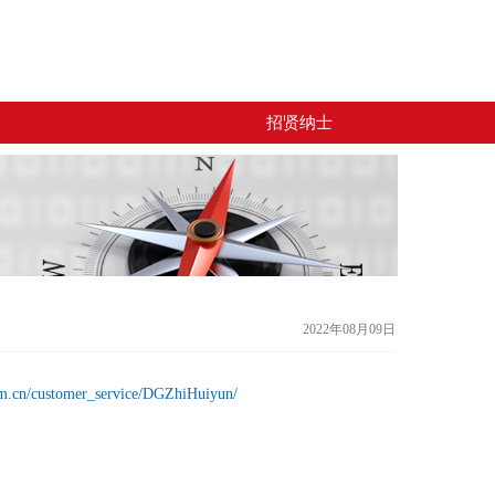
招贤纳士
2022年08月09日
om.cn/customer_service/DGZhiHuiyun/