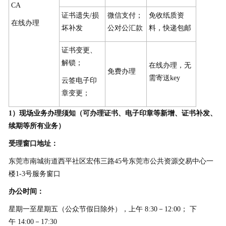
CA
证书遗失/损
微信支付；
免收纸质资
在线办理
坏补发
公对公汇款
料，快递包邮
证书变更、
解锁；
在线办理，无
免费办理
需寄送key
云签电子印
章变更；
1）现场业务办理须知（可办理证书、电子印章等新增、证书补发、
续期等所有业务）
受理窗口地址：
东莞市南城街道西平社区宏伟三路45号东莞市公共资源交易中心一
楼1-3号服务窗口
办公时间：
星期一至星期五（公众节假日除外），上午 8:30－12:00； 下
午 14:00－17:30