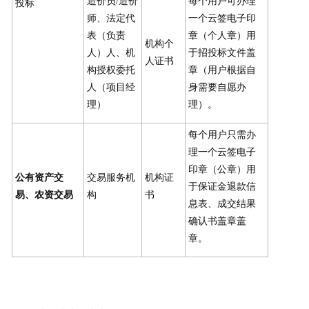
造价员/造价
每个用户可办理
投标
师、法定代
一个云签电子印
表（负责
章（个人章）用
机构个
人）人、机
于招投标文件盖
人证书
构授权委托
章（用户根据自
人（项目经
身需要自愿办
理）
理）。
每个用户只需办
理一个云签电子
印章（公章）用
公有资产交
交易服务机
机构证
于保证金退款信
易、农资交易
构
书
息表、成交结果
确认书盖章盖
章。