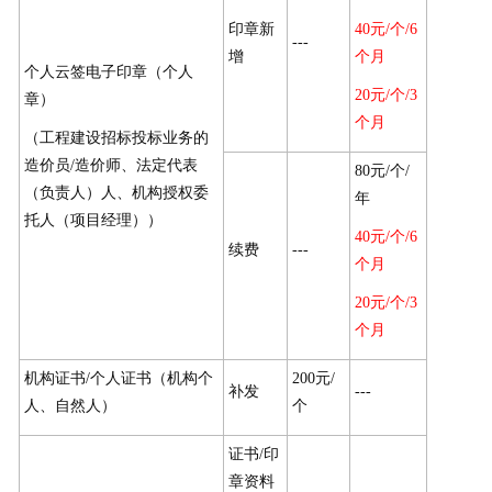
印章新
40元/个/6
---
增
个月
个人云签电子印章（个人
20元/个/3
章）
个月
（工程建设招标投标业务的
造价员/造价师、法定代表
80元/个/
（负责人）人、机构授权委
年
托人（项目经理））
40元/个/6
续费
---
个月
20元/个/3
个月
机构证书/个人证书（机构个
200元/
补发
---
人、自然人）
个
证书/印
章资料