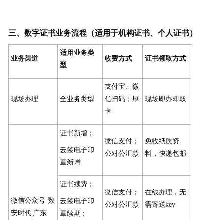
三、数字证书业务流程（适用于机构证书、个人证书）
适用业务类
业务渠道
收费方式
证书领取方式
型
支付宝、微
现场办理
全业务类型
信扫码；刷
现场即办即取
卡
证书新增；
微信支付；
免收纸质资
云签电子印
公对公汇款
料，快递包邮
章新增
证书续费；
微信支付；
在线办理，无
微信公众号-数
云签电子印
公对公汇款
需寄送key
安时代|广东
章续期；