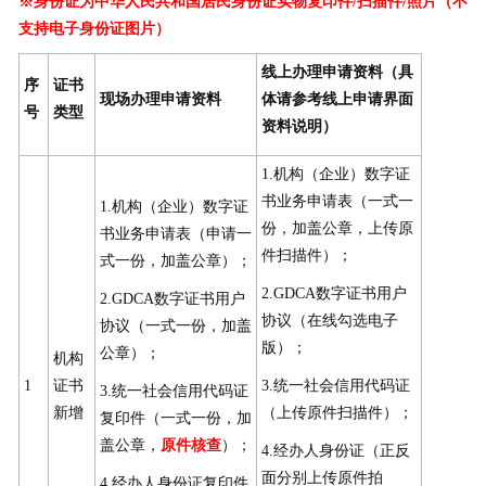
※身份证为中华人民共和国居民身份证实物复印件/扫描件/照片（不
支持电子身份证图片）
线上办理申请资料（具
序
证书
现场办理申请资料
体请参考线上申请界面
号
类型
资料说明）
1.机构（企业）数字证
书业务申请表（一式一
1.机构（企业）数字证
份，加盖公章，上传原
书业务申请表（申请一
件扫描件）；
式一份，加盖公章）；
2.GDCA数字证书用户
2.GDCA数字证书用户
协议（在线勾选电子
协议（一式一份，加盖
版）；
公章）；
机构
1
证书
3.统一社会信用代码证
3.统一社会信用代码证
新增
（上传原件扫描件）；
复印件（一式一份，加
盖公章，
原件核查
）；
4.经办人身份证（正反
面分别上传原件拍
4.经办人身份证复印件