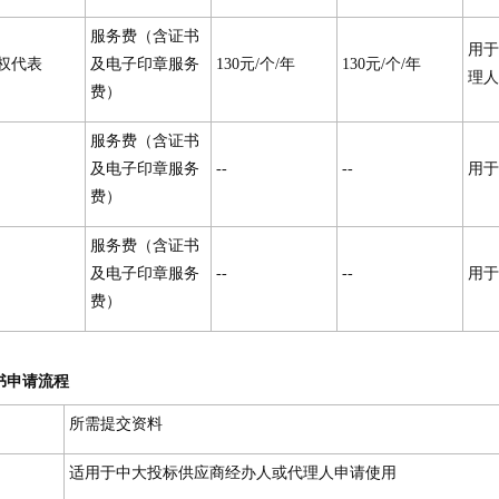
服务费（含证书
用于
权代表
及电子印章服务
130元/个/年
130元/个/年
理人
费）
服务费（含证书
及电子印章服务
--
--
用于
费）
服务费（含证书
及电子印章服务
--
--
用于
费）
书申请流程
所需提交资料
适用于中大投标供应商经办人或代理人申请使用