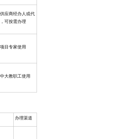
供应商经办人或代
，可按需办理
项目专家使用
中大教职工使用
办理渠道