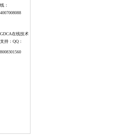
线：
4007008088
GDCA在线技术
支持：QQ：
8008301560