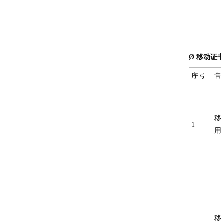
Ø
移动证
序号
售
移
1
用
移