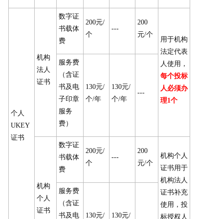
数字证
200元/
200
书载体
---
个
元/个
用于机构
费
法定代表
机构
服务费
人使用，
法人
（含证
每个投标
证书
书及电
130元/
130元/
人必须办
---
子印章
个/年
个/年
理
1
个
服务
个人
费）
UKEY
证书
数字证
200元/
200
机构个人
书载体
---
个
元/个
证书用于
费
机构法人
机构
服务费
证书补充
个人
（含证
使用，投
证书
书及电
130元/
130元/
标授权人