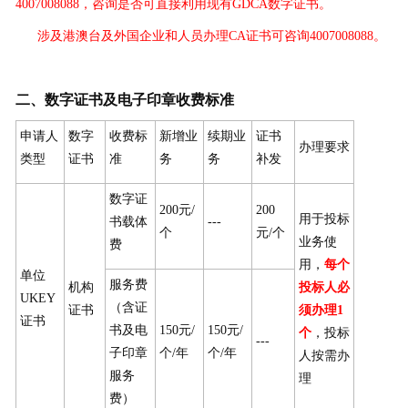
4007008088，咨询是否可直接利用现有GDCA数字证书。
涉及港澳台及外国企业和人员办理CA证书可咨询4007008088。
二、数字证书及电子印章收费标准
申请人
数字
收费标
新增业
续期业
证书
办理要求
类型
证书
准
务
务
补发
数字证
200元/
200
用于投标
书载体
---
个
元/个
业务使
费
用，
每个
单位
服务费
机构
投标人必
UKEY
（含证
证书
须办理1
证书
书及电
150元/
150元/
个
，投标
---
子印章
个/年
个/年
人按需办
服务
理
费）