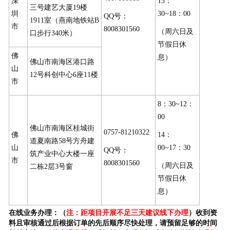
深
13：
三号建艺大厦19楼
圳
30~18：00
QQ号：
1911室（燕南地铁站B
市
8008301560
（周六日及
口步行340米）
节假日休
佛
息）
佛山市南海区港口路
山
12号科创中心6座11楼
市
8：30~12：
00
佛山市南海区桂城街
0757-81210322
佛
14：
道夏南路58号方舟建
山
00~17：30
QQ号：
筑产业中心大楼一座
市
8008301560
（周六日及
二栋2层3号窗
节假日休
息）
在线业务办理：（
注：距项目开展不足三天建议线下办理
）收到资
料且审核通过后
根据订单的先后顺序尽快处理，请预留足够的时间